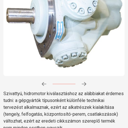
Előrehaladás:
0
%
Szivattyú, hidromotor kiválasztáshoz az alábbiakat érdemes
tudni: a gépgyártók típusonként különféle technikai
tervezést alkalmaznak, ezért az alkatrészek kialakítása
(tengely, felfogatás, központosító-perem, csatlakozások)
változhat, ezért az eredeti cikkszámon szereplő termék
nem minden esetben egyezik.