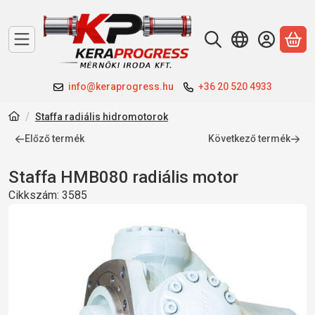
A 
info@keraprogress.hu
+36 20 520 4933
Staffa radiális hidromotorok
Előző termék
Következő termék
Staffa HMB080 radiális motor
Cikkszám:
3585