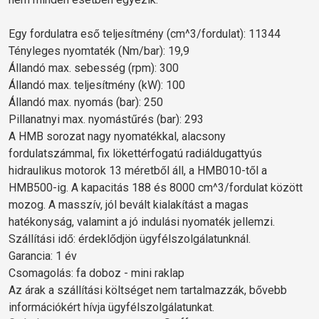
Egy fordulatra eső teljesítmény (cm^3/fordulat): 11344
Tényleges nyomtaték (Nm/bar): 19,9
Állandó max. sebesség (rpm): 300
Állandó max. teljesítmény (kW): 100
Állandó max. nyomás (bar): 250
Pillanatnyi max. nyomástűrés (bar): 293
A HMB sorozat nagy nyomatékkal, alacsony
fordulatszámmal, fix lökettérfogatú radiáldugattyús
hidraulikus motorok 13 méretből áll, a HMB010-től a
HMB500-ig. A kapacitás 188 és 8000 cm^3/fordulat között
mozog. A masszív, jól bevált kialakítást a magas
hatékonyság, valamint a jó indulási nyomaték jellemzi.
Szállítási idő: érdeklődjön ügyfélszolgálatunknál.
Garancia: 1 év
Csomagolás: fa doboz - mini raklap
Az árak a szállítási költséget nem tartalmazzák, bővebb
információkért hívja ügyfélszolgálatunkat.