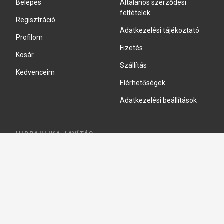
Belépés
Általános szerződési
feltételek
Regisztráció
Adatkezelési tájékoztató
Profilom
Fizetés
Kosár
Szállítás
Kedvenceim
Elérhetőségek
Adatkezelési beállítások
HIDRAULIKA JAVÍTÁS
Hidraulika szivattyú javitás
Hidromotor javítás
Munkahenger javítás
Vezérlő tömb javítás