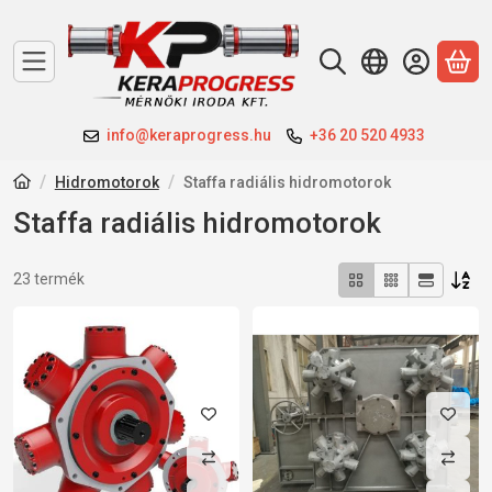
A 
info@keraprogress.hu
+36 20 520 4933
Hidromotorok
Staffa radiális hidromotorok
Staffa radiális hidromotorok
Összes termék a kategóriában
23
termék