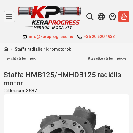
A 
info@keraprogress.hu
+36 20 520 4933
Staffa radiális hidromotorok
Előző termék
Következő termék
Staffa HMB125/HMHDB125 radiális
motor
Cikkszám:
3587