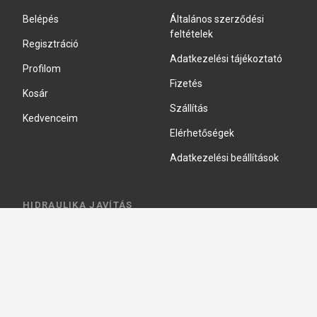
Belépés
Általános szerződési
feltételek
Regisztráció
Adatkezelési tájékoztató
Profilom
Fizetés
Kosár
Szállítás
Kedvenceim
Elérhetőségek
Adatkezelési beállítások
HIDRAULIKA JAVÍTÁS
Hidraulika szivattyú javitás
Hidromotor javítás
Munkahenger javítás
Vezérlő tömb javítás