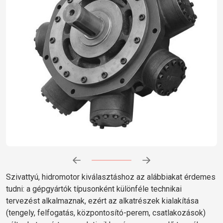
Előrehaladás:
0
%
Szivattyú, hidromotor kiválasztáshoz az alábbiakat érdemes
tudni: a gépgyártók típusonként különféle technikai
tervezést alkalmaznak, ezért az alkatrészek kialakítása
(tengely, felfogatás, központosító-perem, csatlakozások)