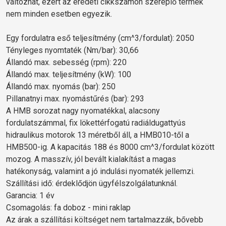
változhat, ezért az eredeti cikkszámon szereplő termék
nem minden esetben egyezik.
Egy fordulatra eső teljesítmény (cm^3/fordulat): 2050
Tényleges nyomtaték (Nm/bar): 30,66
Állandó max. sebesség (rpm): 220
Állandó max. teljesítmény (kW): 100
Állandó max. nyomás (bar): 250
Pillanatnyi max. nyomástűrés (bar): 293
A HMB sorozat nagy nyomatékkal, alacsony
fordulatszámmal, fix lökettérfogatú radiáldugattyús
hidraulikus motorok 13 méretből áll, a HMB010-től a
HMB500-ig. A kapacitás 188 és 8000 cm^3/fordulat között
mozog. A masszív, jól bevált kialakítást a magas
hatékonyság, valamint a jó indulási nyomaték jellemzi.
Szállítási idő: érdeklődjön ügyfélszolgálatunknál.
Garancia: 1 év
Csomagolás: fa doboz - mini raklap
Az árak a szállítási költséget nem tartalmazzák, bővebb