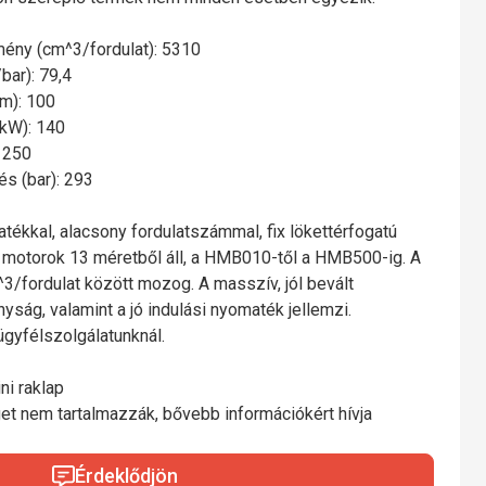
tmény (cm^3/fordulat): 5310
ar): 79,4
m): 100
(kW): 140
: 250
és (bar): 293
ékkal, alacsony fordulatszámmal, fix lökettérfogatú
s motorok 13 méretből áll, a HMB010-től a HMB500-ig. A
3/fordulat között mozog. A masszív, jól bevált
yság, valamint a jó indulási nyomaték jellemzi.
 ügyfélszolgálatunknál.
ni raklap
éget nem tartalmazzák, bővebb információkért hívja
Érdeklődjön