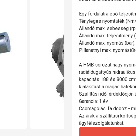
Egy fordulatra eső teljesí
Tényleges nyomtaték (Nm/b
Állandó max. sebesség (rp
Állandó max. teljesítmény 
Állandó max. nyomás (bar)
Pillanatnyi max. nyomástűr
A HMB sorozat nagy nyomat
radiáldugattyús hidrauliku
kapacitás 188 és 8000 cm^
kialakítást a magas hatékon
Szállítási idő: érdeklődjön
Garancia: 1 év
Csomagolás: fa doboz - mi
Az árak a szállítási költs
ügyfélszolgálatunkat.