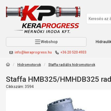
Webshop
Hidrauli
info@keraprogress.hu
+36 20 520 4933
Hidromotorok
Staffa radiális hidromotorok
Staffa HMB325/HMHDB325 radi
Cikkszám:
3594