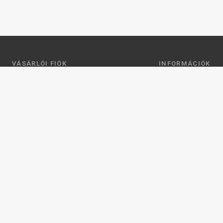
VÁSÁRLÓI FIÓK
INFORMÁCIÓK
Belépés
Általános szerződési
Regisztráció
Adatkezelési tájéko
Profilom
Fizetés
Kosár
Szállítás
Kedvenceim
Elérhetőségek
Adatkezelési beállít