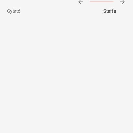
Előrehaladás:
0
%
Gyártó:
Staffa