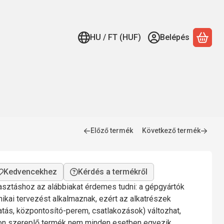
HU / FT (HUF)
Belépés
A ko
Előző termék
Következő termék
Kérdés a termékről
lasztáshoz az alábbiakat érdemes tudni: a gépgyártók
nikai tervezést alkalmaznak, ezért az alkatrészek
gatás, központosító-perem, csatlakozások) változhat,
mon szereplő termék nem minden esetben egyezik.