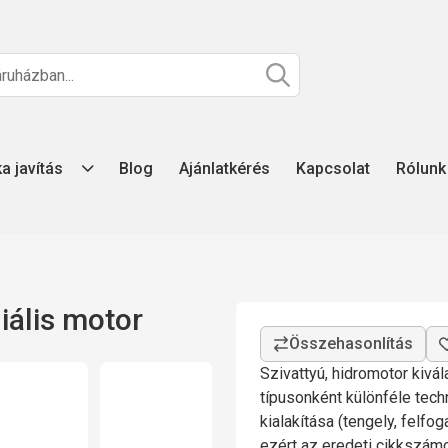
ka javítás
Blog
Ajánlatkérés
Kapcsolat
Rólunk
ális motor
Szivattyú, hidromotor kivá
típusonként különféle tech
kialakítása (tengely, felfo
ezért az eredeti cikkszá