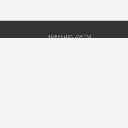
HIDRAULIKA JAVÍTÁS
 feltételek
Hidraulika szivattyú javitás
ztató
Hidromotor javítás
Munkahenger javítás
Vezérlő tömb javítás
ások