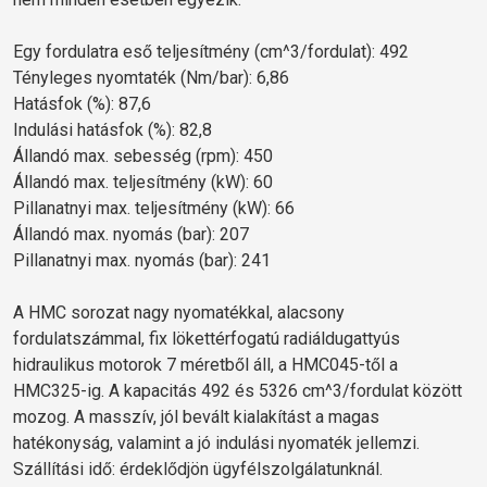
Egy fordulatra eső teljesítmény (cm^3/fordulat): 492
Tényleges nyomtaték (Nm/bar): 6,86
Hatásfok (%): 87,6
Indulási hatásfok (%): 82,8
Állandó max. sebesség (rpm): 450
Állandó max. teljesítmény (kW): 60
Pillanatnyi max. teljesítmény (kW): 66
Állandó max. nyomás (bar): 207
Pillanatnyi max. nyomás (bar): 241
A HMC sorozat nagy nyomatékkal, alacsony
fordulatszámmal, fix lökettérfogatú radiáldugattyús
hidraulikus motorok 7 méretből áll, a HMC045-től a
HMC325-ig. A kapacitás 492 és 5326 cm^3/fordulat között
mozog. A masszív, jól bevált kialakítást a magas
hatékonyság, valamint a jó indulási nyomaték jellemzi.
Szállítási idő: érdeklődjön ügyfélszolgálatunknál.