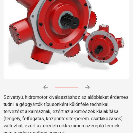
Előrehaladás:
0
%
Szivattyú, hidromotor kiválasztáshoz az alábbiakat érdemes
tudni: a gépgyártók típusonként különféle technikai
tervezést alkalmaznak, ezért az alkatrészek kialakítása
(tengely, felfogatás, központosító-perem, csatlakozások)
változhat, ezért az eredeti cikkszámon szereplő termék
nem minden esetben egyezik.