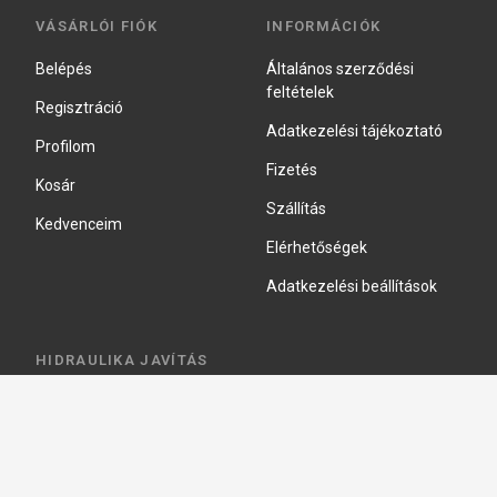
VÁSÁRLÓI FIÓK
INFORMÁCIÓK
Belépés
Általános szerződési
feltételek
Regisztráció
Adatkezelési tájékoztató
Profilom
Fizetés
Kosár
Szállítás
Kedvenceim
Elérhetőségek
Adatkezelési beállítások
HIDRAULIKA JAVÍTÁS
Hidraulika szivattyú javitás
Hidromotor javítás
Munkahenger javítás