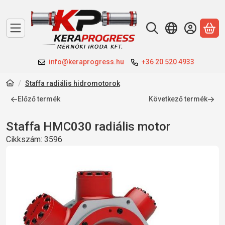
A 
info@keraprogress.hu
+36 20 520 4933
Staffa radiális hidromotorok
Előző termék
Következő termék
Staffa HMC030 radiális motor
Cikkszám:
3596