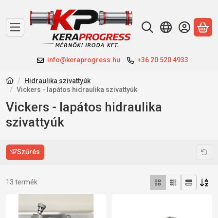
A 
info@keraprogress.hu
+36 20 520 4933
Hidraulika szivattyúk
Vickers - lapátos hidraulika szivattyúk
Vickers - lapátos hidraulika
szivattyúk
Szűrés
Összes termék a kategóriában
13
termék